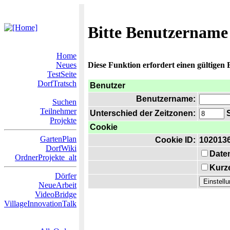
Bitte Benutzername
Home
Neues
Diese Funktion erfordert einen gültigen
TestSeite
DorfTratsch
Benutzer
Benutzername:
Suchen
Teilnehmer
Unterschied der Zeitzonen:
S
Projekte
Cookie
GartenPlan
Cookie ID:
102013
DorfWiki
Date
OrdnerProjekte_alt
Kurze
Dörfer
NeueArbeit
VideoBridge
VillageInnovationTalk