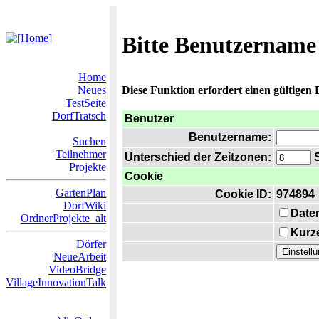
Bitte Benutzername
Home
Neues
Diese Funktion erfordert einen gültigen
TestSeite
DorfTratsch
Benutzer
Benutzername:
Suchen
Teilnehmer
Unterschied der Zeitzonen:
S
Projekte
Cookie
GartenPlan
Cookie ID:
974894
DorfWiki
Date
OrdnerProjekte_alt
Kurze
Dörfer
NeueArbeit
VideoBridge
VillageInnovationTalk