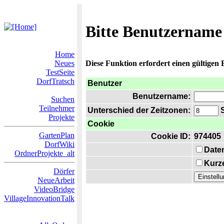
Bitte Benutzername
Home
Neues
Diese Funktion erfordert einen gültigen
TestSeite
DorfTratsch
Benutzer
Benutzername:
Suchen
Teilnehmer
Unterschied der Zeitzonen:
S
Projekte
Cookie
GartenPlan
Cookie ID:
974405
DorfWiki
Date
OrdnerProjekte_alt
Kurze
Dörfer
NeueArbeit
VideoBridge
VillageInnovationTalk