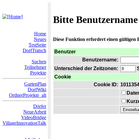
Bitte Benutzername
Home
Neues
Diese Funktion erfordert einen gültigen
TestSeite
DorfTratsch
Benutzer
Benutzername:
Suchen
Teilnehmer
Unterschied der Zeitzonen:
S
Projekte
Cookie
GartenPlan
Cookie ID:
101135
DorfWiki
Date
OrdnerProjekte_alt
Kurze
Dörfer
NeueArbeit
VideoBridge
VillageInnovationTalk