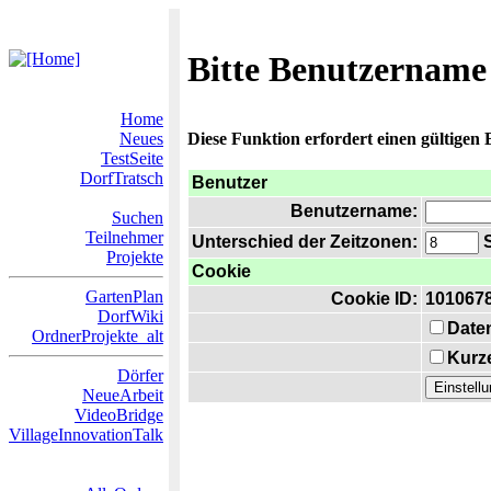
Bitte Benutzername
Home
Neues
Diese Funktion erfordert einen gültigen
TestSeite
DorfTratsch
Benutzer
Benutzername:
Suchen
Teilnehmer
Unterschied der Zeitzonen:
S
Projekte
Cookie
GartenPlan
Cookie ID:
101067
DorfWiki
Date
OrdnerProjekte_alt
Kurze
Dörfer
NeueArbeit
VideoBridge
VillageInnovationTalk