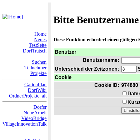
Bitte Benutzername
Home
Neues
Diese Funktion erfordert einen gültigen
TestSeite
DorfTratsch
Benutzer
Benutzername:
Suchen
Teilnehmer
Unterschied der Zeitzonen:
S
Projekte
Cookie
GartenPlan
Cookie ID:
974880
DorfWiki
Date
OrdnerProjekte_alt
Kurze
Dörfer
NeueArbeit
VideoBridge
VillageInnovationTalk