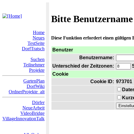
Bitte Benutzername
Home
Neues
Diese Funktion erfordert einen gültigen
TestSeite
DorfTratsch
Benutzer
Benutzername:
Suchen
Teilnehmer
Unterschied der Zeitzonen:
S
Projekte
Cookie
GartenPlan
Cookie ID:
973701
DorfWiki
Date
OrdnerProjekte_alt
Kurze
Dörfer
NeueArbeit
VideoBridge
VillageInnovationTalk