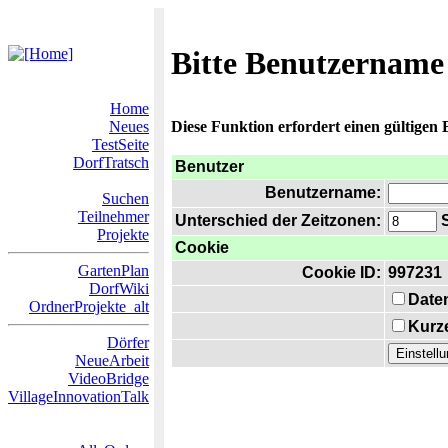
Bitte Benutzername
Home
Neues
Diese Funktion erfordert einen gültigen
TestSeite
DorfTratsch
Benutzer
Benutzername:
Suchen
Teilnehmer
Unterschied der Zeitzonen:
S
Projekte
Cookie
GartenPlan
Cookie ID:
997231
DorfWiki
Date
OrdnerProjekte_alt
Kurze
Dörfer
NeueArbeit
VideoBridge
VillageInnovationTalk