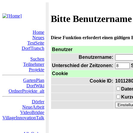
Bitte Benutzername
Home
Neues
Diese Funktion erfordert einen gültigen
TestSeite
DorfTratsch
Benutzer
Benutzername:
Suchen
Teilnehmer
Unterschied der Zeitzonen:
S
Projekte
Cookie
GartenPlan
Cookie ID:
101128
DorfWiki
Date
OrdnerProjekte_alt
Kurze
Dörfer
NeueArbeit
VideoBridge
VillageInnovationTalk