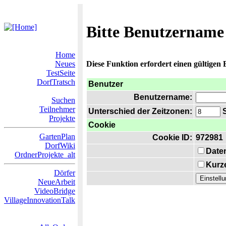
Bitte Benutzername
Home
Neues
Diese Funktion erfordert einen gültigen
TestSeite
DorfTratsch
Benutzer
Benutzername:
Suchen
Teilnehmer
Unterschied der Zeitzonen:
S
Projekte
Cookie
GartenPlan
Cookie ID:
972981
DorfWiki
Date
OrdnerProjekte_alt
Kurze
Dörfer
NeueArbeit
VideoBridge
VillageInnovationTalk