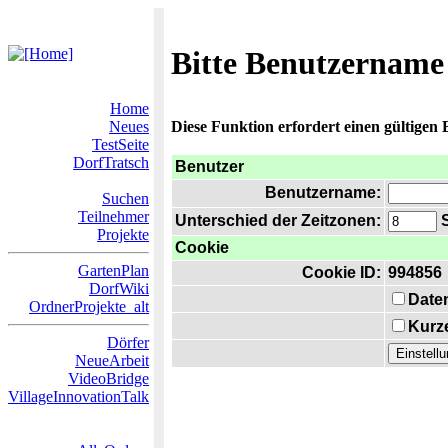
Bitte Benutzername
Home
Neues
Diese Funktion erfordert einen gültigen
TestSeite
DorfTratsch
Benutzer
Benutzername:
Suchen
Teilnehmer
Unterschied der Zeitzonen:
S
Projekte
Cookie
GartenPlan
Cookie ID:
994856
DorfWiki
Date
OrdnerProjekte_alt
Kurze
Dörfer
NeueArbeit
VideoBridge
VillageInnovationTalk