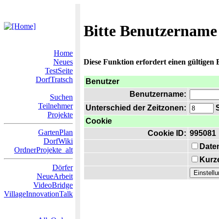
Bitte Benutzername
Home
Neues
Diese Funktion erfordert einen gültigen
TestSeite
DorfTratsch
Benutzer
Benutzername:
Suchen
Teilnehmer
Unterschied der Zeitzonen:
S
Projekte
Cookie
GartenPlan
Cookie ID:
995081
DorfWiki
Date
OrdnerProjekte_alt
Kurze
Dörfer
NeueArbeit
VideoBridge
VillageInnovationTalk