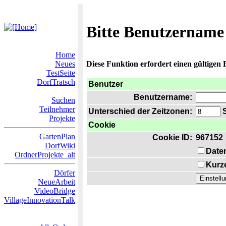
Bitte Benutzername
Home
Neues
Diese Funktion erfordert einen gültigen
TestSeite
DorfTratsch
Benutzer
Benutzername:
Suchen
Teilnehmer
Unterschied der Zeitzonen:
S
Projekte
Cookie
GartenPlan
Cookie ID:
967152
DorfWiki
Date
OrdnerProjekte_alt
Kurze
Dörfer
NeueArbeit
VideoBridge
VillageInnovationTalk