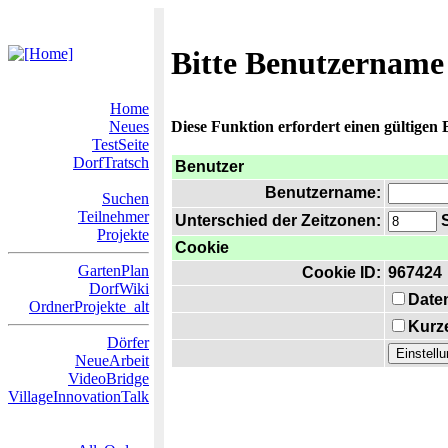
Bitte Benutzername
Home
Neues
Diese Funktion erfordert einen gültigen
TestSeite
DorfTratsch
Benutzer
Benutzername:
Suchen
Teilnehmer
Unterschied der Zeitzonen:
S
Projekte
Cookie
GartenPlan
Cookie ID:
967424
DorfWiki
Date
OrdnerProjekte_alt
Kurze
Dörfer
NeueArbeit
VideoBridge
VillageInnovationTalk