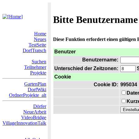
Bitte Benutzername
Home
Neues
Diese Funktion erfordert einen gültigen
TestSeite
DorfTratsch
Benutzer
Benutzername:
Suchen
Teilnehmer
Unterschied der Zeitzonen:
S
Projekte
Cookie
GartenPlan
Cookie ID:
995034
DorfWiki
Date
OrdnerProjekte_alt
Kurze
Dörfer
NeueArbeit
VideoBridge
VillageInnovationTalk