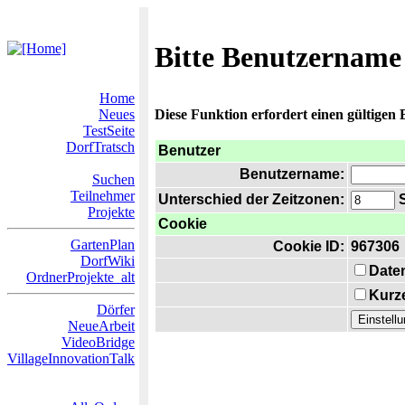
Bitte Benutzername
Home
Neues
Diese Funktion erfordert einen gültigen
TestSeite
DorfTratsch
Benutzer
Benutzername:
Suchen
Teilnehmer
Unterschied der Zeitzonen:
S
Projekte
Cookie
GartenPlan
Cookie ID:
967306
DorfWiki
Date
OrdnerProjekte_alt
Kurze
Dörfer
NeueArbeit
VideoBridge
VillageInnovationTalk