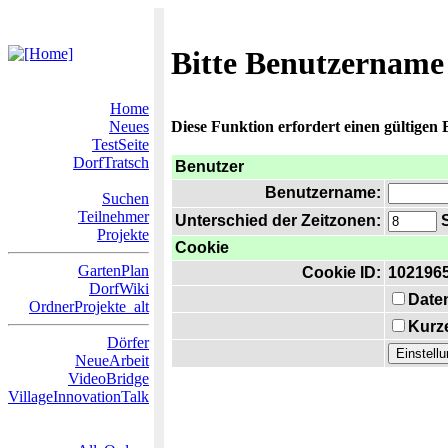
Bitte Benutzername
Home
Neues
Diese Funktion erfordert einen gültigen
TestSeite
DorfTratsch
Benutzer
Benutzername:
Suchen
Teilnehmer
Unterschied der Zeitzonen:
S
Projekte
Cookie
GartenPlan
Cookie ID:
102196
DorfWiki
Date
OrdnerProjekte_alt
Kurze
Dörfer
NeueArbeit
VideoBridge
VillageInnovationTalk