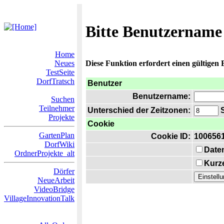
Bitte Benutzername
Home
Neues
Diese Funktion erfordert einen gültigen
TestSeite
DorfTratsch
Benutzer
Benutzername:
Suchen
Teilnehmer
Unterschied der Zeitzonen:
S
Projekte
Cookie
GartenPlan
Cookie ID:
100656
DorfWiki
Date
OrdnerProjekte_alt
Kurze
Dörfer
NeueArbeit
VideoBridge
VillageInnovationTalk