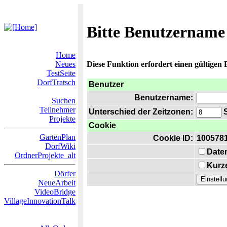
Bitte Benutzername
Home
Neues
Diese Funktion erfordert einen gültigen
TestSeite
DorfTratsch
Benutzer
Benutzername:
Suchen
Teilnehmer
Unterschied der Zeitzonen:
S
Projekte
Cookie
GartenPlan
Cookie ID:
100578
DorfWiki
Date
OrdnerProjekte_alt
Kurze
Dörfer
NeueArbeit
VideoBridge
VillageInnovationTalk