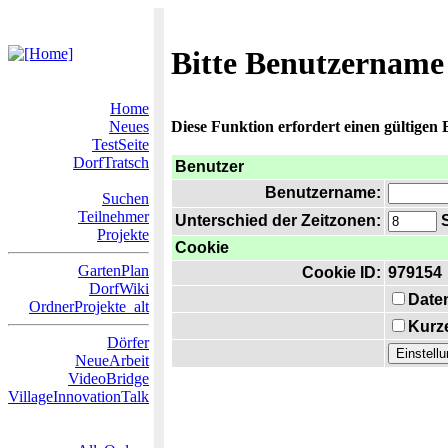
Bitte Benutzername
Home
Neues
Diese Funktion erfordert einen gültigen
TestSeite
DorfTratsch
Benutzer
Benutzername:
Suchen
Teilnehmer
Unterschied der Zeitzonen:
S
Projekte
Cookie
GartenPlan
Cookie ID:
979154
DorfWiki
Date
OrdnerProjekte_alt
Kurze
Dörfer
NeueArbeit
VideoBridge
VillageInnovationTalk