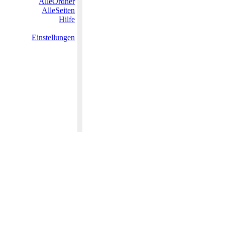
AlleOrdner
AlleSeiten
Hilfe
Einstellungen