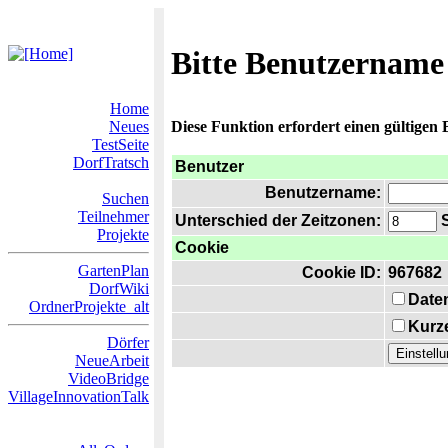
Bitte Benutzername
Home
Neues
Diese Funktion erfordert einen gültigen
TestSeite
DorfTratsch
Benutzer
Benutzername:
Suchen
Teilnehmer
Unterschied der Zeitzonen:
S
Projekte
Cookie
GartenPlan
Cookie ID:
967682
DorfWiki
Date
OrdnerProjekte_alt
Kurze
Dörfer
NeueArbeit
VideoBridge
VillageInnovationTalk