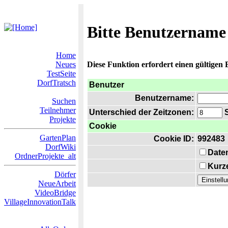
Bitte Benutzername
Home
Neues
Diese Funktion erfordert einen gültigen
TestSeite
DorfTratsch
Benutzer
Benutzername:
Suchen
Teilnehmer
Unterschied der Zeitzonen:
S
Projekte
Cookie
GartenPlan
Cookie ID:
992483
DorfWiki
Date
OrdnerProjekte_alt
Kurze
Dörfer
NeueArbeit
VideoBridge
VillageInnovationTalk