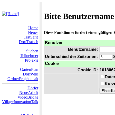
Bitte Benutzername
Home
Neues
Diese Funktion erfordert einen gültigen
TestSeite
DorfTratsch
Benutzer
Benutzername:
Suchen
Teilnehmer
Unterschied der Zeitzonen:
S
Projekte
Cookie
GartenPlan
Cookie ID:
101806
DorfWiki
Date
OrdnerProjekte_alt
Kurze
Dörfer
NeueArbeit
VideoBridge
VillageInnovationTalk