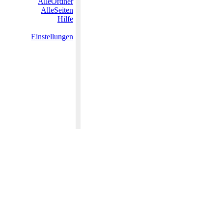
AlleOrdner
AlleSeiten
Hilfe
Einstellungen