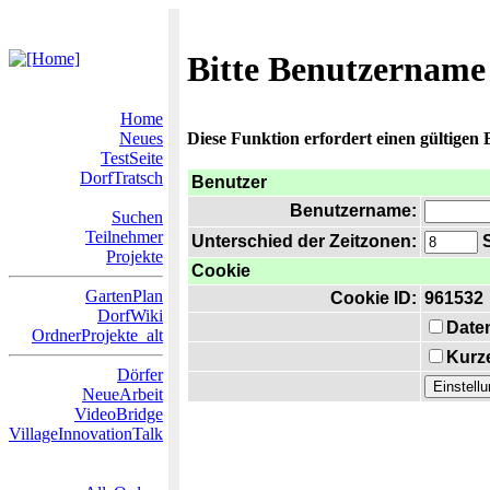
Bitte Benutzername
Home
Neues
Diese Funktion erfordert einen gültigen
TestSeite
DorfTratsch
Benutzer
Benutzername:
Suchen
Teilnehmer
Unterschied der Zeitzonen:
S
Projekte
Cookie
GartenPlan
Cookie ID:
961532
DorfWiki
Date
OrdnerProjekte_alt
Kurze
Dörfer
NeueArbeit
VideoBridge
VillageInnovationTalk