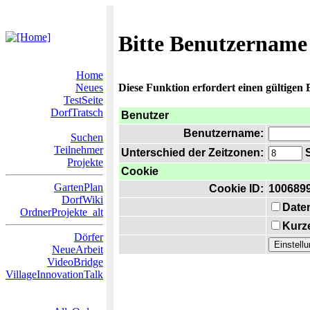
Bitte Benutzername
Home
Neues
Diese Funktion erfordert einen gültigen
TestSeite
DorfTratsch
Benutzer
Benutzername:
Suchen
Teilnehmer
Unterschied der Zeitzonen:
S
Projekte
Cookie
GartenPlan
Cookie ID:
100689
DorfWiki
Date
OrdnerProjekte_alt
Kurze
Dörfer
NeueArbeit
VideoBridge
VillageInnovationTalk