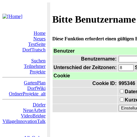
Bitte Benutzername
Home
Neues
Diese Funktion erfordert einen gültigen
TestSeite
DorfTratsch
Benutzer
Benutzername:
Suchen
Teilnehmer
Unterschied der Zeitzonen:
S
Projekte
Cookie
GartenPlan
Cookie ID:
995346
DorfWiki
Date
OrdnerProjekte_alt
Kurze
Dörfer
NeueArbeit
VideoBridge
VillageInnovationTalk