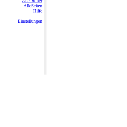
AlleOrdner
AlleSeiten
Hilfe
Einstellungen