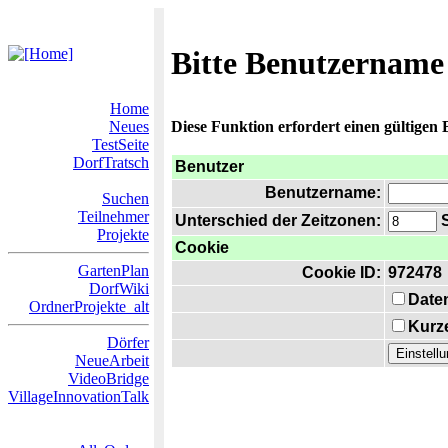
Bitte Benutzername
Home
Neues
Diese Funktion erfordert einen gültigen
TestSeite
DorfTratsch
Benutzer
Benutzername:
Suchen
Teilnehmer
Unterschied der Zeitzonen:
S
Projekte
Cookie
GartenPlan
Cookie ID:
972478
DorfWiki
Date
OrdnerProjekte_alt
Kurze
Dörfer
NeueArbeit
VideoBridge
VillageInnovationTalk