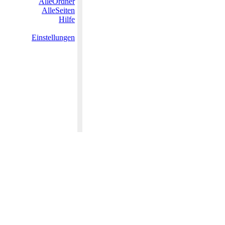
AlleOrdner
AlleSeiten
Hilfe
Einstellungen