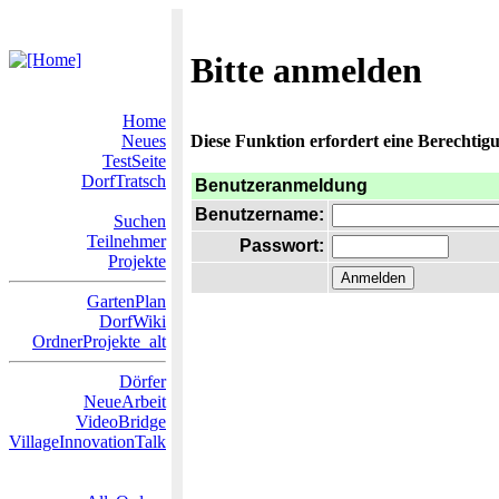
Bitte anmelden
Home
Neues
Diese Funktion erfordert eine Berechtigu
TestSeite
DorfTratsch
Benutzeranmeldung
Benutzername:
Suchen
Teilnehmer
Passwort:
Projekte
GartenPlan
DorfWiki
OrdnerProjekte_alt
Dörfer
NeueArbeit
VideoBridge
VillageInnovationTalk