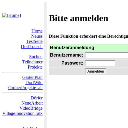
Bitte anmelden
Home
Neues
Diese Funktion erfordert eine Berechtigu
TestSeite
DorfTratsch
Benutzeranmeldung
Benutzername:
Suchen
Teilnehmer
Passwort:
Projekte
GartenPlan
DorfWiki
OrdnerProjekte_alt
Dörfer
NeueArbeit
VideoBridge
VillageInnovationTalk