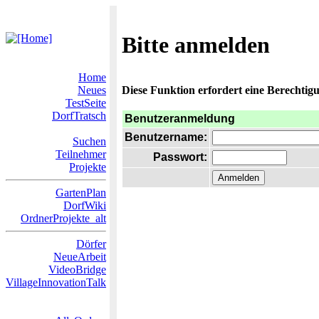
Bitte anmelden
Home
Neues
Diese Funktion erfordert eine Berechtigu
TestSeite
DorfTratsch
Benutzeranmeldung
Benutzername:
Suchen
Teilnehmer
Passwort:
Projekte
GartenPlan
DorfWiki
OrdnerProjekte_alt
Dörfer
NeueArbeit
VideoBridge
VillageInnovationTalk