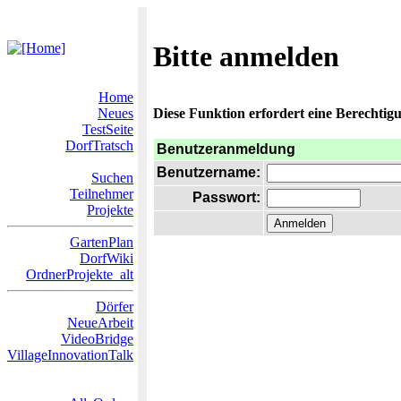
Bitte anmelden
Home
Neues
Diese Funktion erfordert eine Berechtigu
TestSeite
DorfTratsch
Benutzeranmeldung
Benutzername:
Suchen
Teilnehmer
Passwort:
Projekte
GartenPlan
DorfWiki
OrdnerProjekte_alt
Dörfer
NeueArbeit
VideoBridge
VillageInnovationTalk