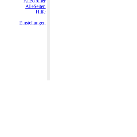
AlleOrdner
AlleSeiten
Hilfe
Einstellungen