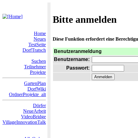
Bitte anmelden
Home
Neues
Diese Funktion erfordert eine Berechtigu
TestSeite
DorfTratsch
Benutzeranmeldung
Benutzername:
Suchen
Teilnehmer
Passwort:
Projekte
GartenPlan
DorfWiki
OrdnerProjekte_alt
Dörfer
NeueArbeit
VideoBridge
VillageInnovationTalk