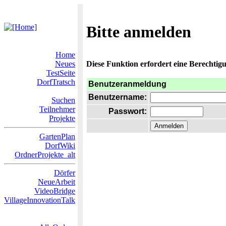
Bitte anmelden
Home
Neues
Diese Funktion erfordert eine Berechtigu
TestSeite
DorfTratsch
Benutzeranmeldung
Benutzername:
Suchen
Teilnehmer
Passwort:
Projekte
GartenPlan
DorfWiki
OrdnerProjekte_alt
Dörfer
NeueArbeit
VideoBridge
VillageInnovationTalk