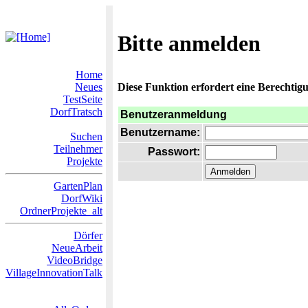
Bitte anmelden
Home
Neues
Diese Funktion erfordert eine Berechtigu
TestSeite
DorfTratsch
Benutzeranmeldung
Benutzername:
Suchen
Teilnehmer
Passwort:
Projekte
GartenPlan
DorfWiki
OrdnerProjekte_alt
Dörfer
NeueArbeit
VideoBridge
VillageInnovationTalk