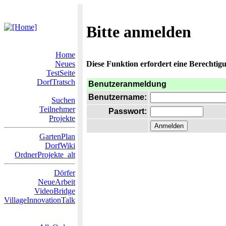
Bitte anmelden
Home
Neues
Diese Funktion erfordert eine Berechtigu
TestSeite
DorfTratsch
Benutzeranmeldung
Benutzername:
Suchen
Teilnehmer
Passwort:
Projekte
GartenPlan
DorfWiki
OrdnerProjekte_alt
Dörfer
NeueArbeit
VideoBridge
VillageInnovationTalk