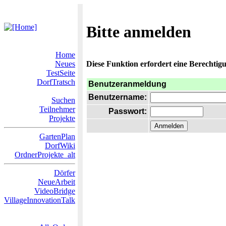
Bitte anmelden
Home
Neues
Diese Funktion erfordert eine Berechtigu
TestSeite
DorfTratsch
Benutzeranmeldung
Benutzername:
Suchen
Teilnehmer
Passwort:
Projekte
GartenPlan
DorfWiki
OrdnerProjekte_alt
Dörfer
NeueArbeit
VideoBridge
VillageInnovationTalk