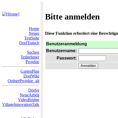
Bitte anmelden
Home
Neues
Diese Funktion erfordert eine Berechtigu
TestSeite
DorfTratsch
Benutzeranmeldung
Benutzername:
Suchen
Teilnehmer
Passwort:
Projekte
GartenPlan
DorfWiki
OrdnerProjekte_alt
Dörfer
NeueArbeit
VideoBridge
VillageInnovationTalk