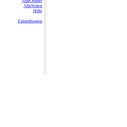
AlleOrdner
AlleSeiten
Hilfe
Einstellungen