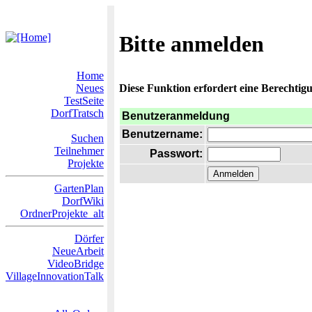
Bitte anmelden
Home
Neues
Diese Funktion erfordert eine Berechtigu
TestSeite
DorfTratsch
Benutzeranmeldung
Benutzername:
Suchen
Teilnehmer
Passwort:
Projekte
GartenPlan
DorfWiki
OrdnerProjekte_alt
Dörfer
NeueArbeit
VideoBridge
VillageInnovationTalk