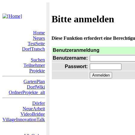
Bitte anmelden
Home
Neues
Diese Funktion erfordert eine Berechtigu
TestSeite
DorfTratsch
Benutzeranmeldung
Benutzername:
Suchen
Teilnehmer
Passwort:
Projekte
GartenPlan
DorfWiki
OrdnerProjekte_alt
Dörfer
NeueArbeit
VideoBridge
VillageInnovationTalk