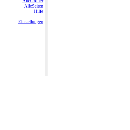
AlleOrdner
AlleSeiten
Hilfe
Einstellungen