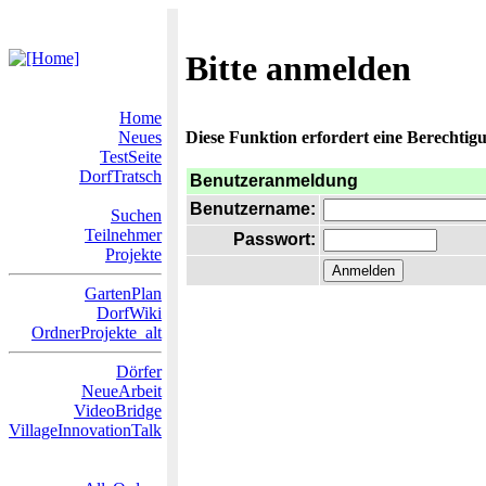
Bitte anmelden
Home
Neues
Diese Funktion erfordert eine Berechtigu
TestSeite
DorfTratsch
Benutzeranmeldung
Benutzername:
Suchen
Teilnehmer
Passwort:
Projekte
GartenPlan
DorfWiki
OrdnerProjekte_alt
Dörfer
NeueArbeit
VideoBridge
VillageInnovationTalk