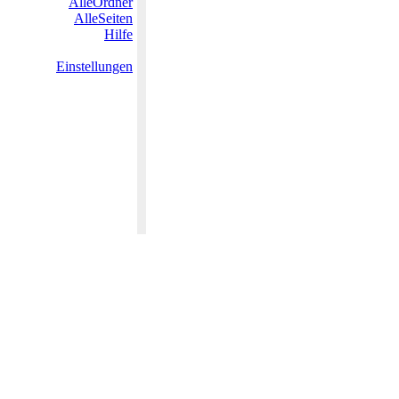
AlleOrdner
AlleSeiten
Hilfe
Einstellungen