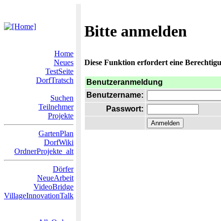
Bitte anmelden
Home
Neues
Diese Funktion erfordert eine Berechtigu
TestSeite
DorfTratsch
Benutzeranmeldung
Benutzername:
Suchen
Teilnehmer
Passwort:
Projekte
GartenPlan
DorfWiki
OrdnerProjekte_alt
Dörfer
NeueArbeit
VideoBridge
VillageInnovationTalk