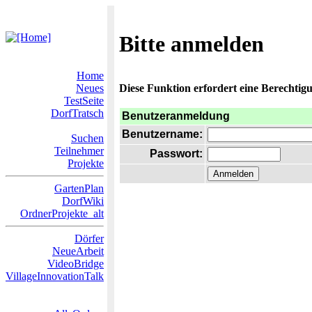
Bitte anmelden
Home
Neues
Diese Funktion erfordert eine Berechtigu
TestSeite
DorfTratsch
Benutzeranmeldung
Benutzername:
Suchen
Teilnehmer
Passwort:
Projekte
GartenPlan
DorfWiki
OrdnerProjekte_alt
Dörfer
NeueArbeit
VideoBridge
VillageInnovationTalk