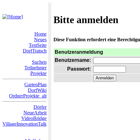
Bitte anmelden
Home
Neues
Diese Funktion erfordert eine Berechtigu
TestSeite
DorfTratsch
Benutzeranmeldung
Benutzername:
Suchen
Teilnehmer
Passwort:
Projekte
GartenPlan
DorfWiki
OrdnerProjekte_alt
Dörfer
NeueArbeit
VideoBridge
VillageInnovationTalk