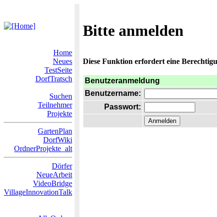
Bitte anmelden
Home
Neues
Diese Funktion erfordert eine Berechtigu
TestSeite
DorfTratsch
Benutzeranmeldung
Benutzername:
Suchen
Teilnehmer
Passwort:
Projekte
GartenPlan
DorfWiki
OrdnerProjekte_alt
Dörfer
NeueArbeit
VideoBridge
VillageInnovationTalk