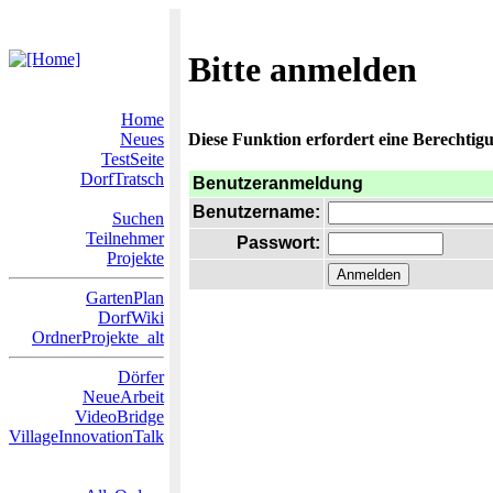
Bitte anmelden
Home
Neues
Diese Funktion erfordert eine Berechtigu
TestSeite
DorfTratsch
Benutzeranmeldung
Benutzername:
Suchen
Teilnehmer
Passwort:
Projekte
GartenPlan
DorfWiki
OrdnerProjekte_alt
Dörfer
NeueArbeit
VideoBridge
VillageInnovationTalk