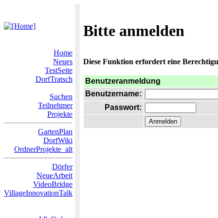
Bitte anmelden
Home
Neues
Diese Funktion erfordert eine Berechtigu
TestSeite
DorfTratsch
Benutzeranmeldung
Benutzername:
Suchen
Teilnehmer
Passwort:
Projekte
GartenPlan
DorfWiki
OrdnerProjekte_alt
Dörfer
NeueArbeit
VideoBridge
VillageInnovationTalk