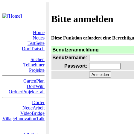
Bitte anmelden
Home
Neues
Diese Funktion erfordert eine Berechtigu
TestSeite
DorfTratsch
Benutzeranmeldung
Benutzername:
Suchen
Teilnehmer
Passwort:
Projekte
GartenPlan
DorfWiki
OrdnerProjekte_alt
Dörfer
NeueArbeit
VideoBridge
VillageInnovationTalk