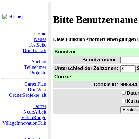
Bitte Benutzername
Home
Neues
Diese Funktion erfordert einen gültigen
TestSeite
DorfTratsch
Benutzer
Benutzername:
Suchen
Teilnehmer
Unterschied der Zeitzonen:
S
Projekte
Cookie
GartenPlan
Cookie ID:
998494
DorfWiki
Date
OrdnerProjekte_alt
Kurze
Dörfer
NeueArbeit
VideoBridge
VillageInnovationTalk