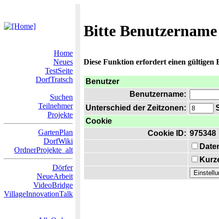
Bitte Benutzername
Home
Neues
Diese Funktion erfordert einen gültigen
TestSeite
DorfTratsch
Benutzer
Benutzername:
Suchen
Teilnehmer
Unterschied der Zeitzonen:
S
Projekte
Cookie
GartenPlan
Cookie ID:
975348
DorfWiki
Date
OrdnerProjekte_alt
Kurze
Dörfer
NeueArbeit
VideoBridge
VillageInnovationTalk