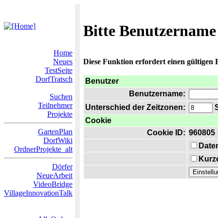
Bitte Benutzername
Home
Neues
Diese Funktion erfordert einen gültigen
TestSeite
DorfTratsch
Benutzer
Benutzername:
Suchen
Teilnehmer
Unterschied der Zeitzonen:
S
Projekte
Cookie
GartenPlan
Cookie ID:
960805
DorfWiki
Date
OrdnerProjekte_alt
Kurze
Dörfer
NeueArbeit
VideoBridge
VillageInnovationTalk